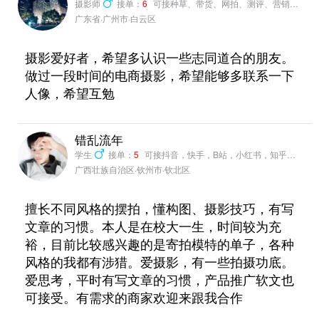
摄影师
接单：
6
可接种草、带货、网拍、测评、营销推广
广东省·广州市·白云区
摄影爱好者，希望多认识一些志同道合的朋友。
做过一段时间的电商摄影，希望能够多联系一下
人像，希望互勉
错乱流年
学生
接单：
5
可接抖音，快手，B站，小红书，知乎种草、带货、网拍、测评、营销推广
广西壮族自治区·钦州市·钦北区
擅长不同风格的摆拍，懂构图、摄影技巧，有写
文章的习惯。本人是在校大一生，时间较为充
裕，目前比较感兴趣的是寄拍模特的单子，各种
风格的我都有涉猎。爱摄影，有一些拍摄功底。
爱思考，平时有写文章的习惯，产品推广软文也
可接受。有需求的商家欢迎来跟我合作