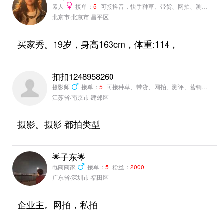
素人
接单：
5
可接抖音，快手种草、带货、网拍、测评、营销推广
北京市·北京市·昌平区
买家秀。19岁，身高163cm，体重:114，
扣扣1248958260
摄影师
接单：
5
可接种草、带货、网拍、测评、营销推广
江苏省·南京市·建邺区
摄影。摄影 都拍类型
🌟子东🌟
电商商家
接单：
5
粉丝：
2000
广东省·深圳市·福田区
企业主。网拍，私拍