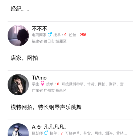
经纪。。
不不不
电商商家
接单：
9
粉丝：
258
福建省·莆田市·城厢区
店家。网拍
TiAmo
学生
接单：
6
可接微博种草、带货、网拍、测评、营销推广
广东省·广州市·番禺区
模特网拍。特长钢琴声乐跳舞
A.🖕 凡凡凡凡。
摄影师
接单：
7
可接种草、带货、网拍、测评、营销推广