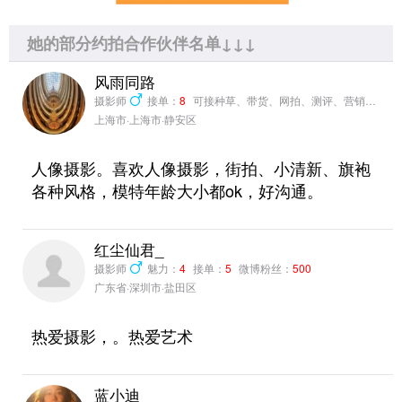
她的部分约拍合作伙伴名单↓↓↓
风雨同路
摄影师
接单：
8
可接种草、带货、网拍、测评、营销推广
上海市·上海市·静安区
人像摄影。喜欢人像摄影，街拍、小清新、旗袍
各种风格，模特年龄大小都ok，好沟通。
红尘仙君_
摄影师
魅力：
4
接单：
5
微博粉丝：
500
广东省·深圳市·盐田区
热爱摄影，。热爱艺术
蓝小迪