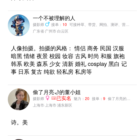
一个不被理解的人
摄影师
接单：
10
可接种草、带货、网拍、测评、营销推广
广东省·广州市·白云区
人像拍摄。拍摄的风格： 情侣 商务 民国 汉服
暗黑 情绪 夜景 校园 妆容 古风 时尚 和服 旗袍
韩系 欧美 森系 少女 清新 婚礼 cosplay 黑白 记
事 日系 复古 纯欲 轻私房 私房等
偷了月亮🌙的董小姐
摄影师
已实名
魅力：
20
接单：
9
偷了月亮的董小姐粉丝：
上海市·上海市·浦东新区
诗。美