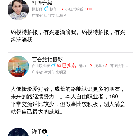
打怪升级
摄影师
接单：
6
小红书粉丝：
200
广东省·江门市·江海区
约模特拍摄，有兴趣滴滴我。约模特拍摄，有兴
趣滴滴我
百合旅拍摄影
自由职业者
已实名
魅力：
2
接单：
8
可接快手，小红书，抖音，B站种草、带货、网拍、测评、营销推广
广东省·深圳市·光明区
人像摄影爱好者，成长的路能认识更多的朋友，
未来的路继续努力。。本人自由职业者，160，
平常交流话比较少，但做事比较积极，别人满意
就是自己最大的成就。
许予📷