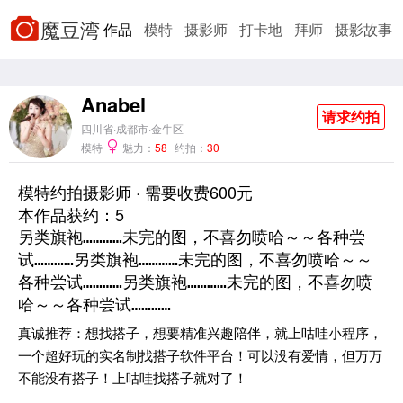
魔豆湾
作品
模特
摄影师
打卡地
拜师
摄影故事
影楼/工作室
找搭子
找对象
新手帮助
排行
Anabel
榜
请求约拍
四川省·成都市·金牛区
模特
魅力：
58
约拍：
30
模特约拍摄影师 · 需要收费600元
本作品获约：5
另类旗袍…………未完的图，不喜勿喷哈～～各种尝
试…………另类旗袍…………未完的图，不喜勿喷哈～～
各种尝试…………另类旗袍…………未完的图，不喜勿喷
哈～～各种尝试…………
真诚推荐：想找搭子，想要精准兴趣陪伴，就上咕哇小程序，
一个超好玩的实名制找搭子软件平台！可以没有爱情，但万万
不能没有搭子！上咕哇找搭子就对了！