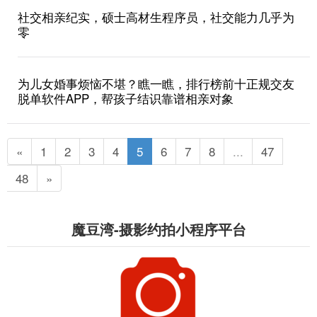
社交相亲纪实，硕士高材生程序员，社交能力几乎为
零
为儿女婚事烦恼不堪？瞧一瞧，排行榜前十正规交友
脱单软件APP，帮孩子结识靠谱相亲对象
«
1
2
3
4
5
6
7
8
...
47
48
»
魔豆湾-摄影约拍小程序平台