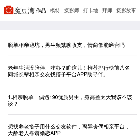
魔豆湾
作品
模特
摄影师
打卡地
拜师
摄影故事
影楼/工作室
找搭子
找对象
新手帮助
排行
榜
脱单相亲避坑，男生频繁聊收支，情商低能磨合吗
老年生活没陪伴、咋办？瞧这儿！推荐排行榜前八名
同城长辈相亲交友找搭子平台APP助寻伴。
1.相亲脱单｜偶遇190优质男生，身高差太大我该不该
谈？
想找养老搭子用什么交友软件，离异丧偶相亲平台，
大龄老人靠谱婚恋APP