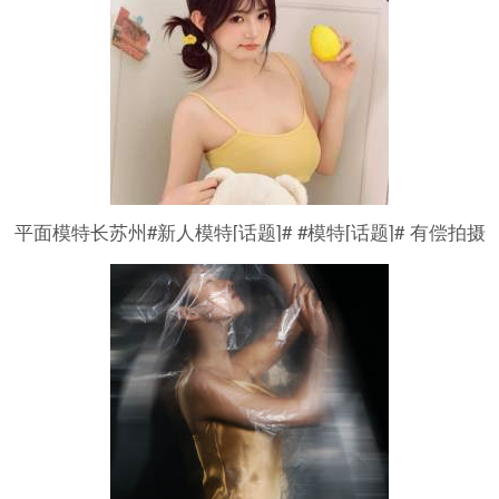
平面模特长苏州#新人模特[话题]# #模特[话题]# 有偿拍摄
有意dd 小白、学生、素人均可（风格：情绪，纯欲，性
感） 个人爱好，不做商业，欢迎打扰。