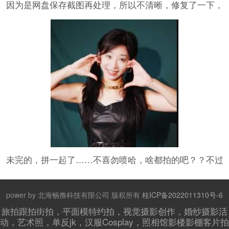
因为是网盘保存截图再处理，所以不清晰，修复了一下，
重新发一下哈～勿怪！最近小忙所以暂时只有几张
未完的，拼一起了……不喜勿喷哈，啥都拍的吧？？不过
分的都行，望理解啦
power by 北海畅撸科技有限公司 版权所有
桂ICP备2022011310号-6
旅拍跟拍街拍，平面模特约拍，视觉摄影创作，婚纱摄影活
动，艺术照，单反jk，汉服Cosplay，照相馆影楼影棚客片拍